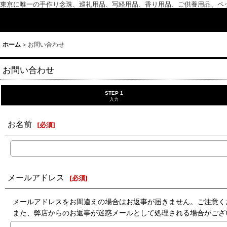
東京に唯一の手作り念珠、巡礼用品、写経用品、香り用品、ご供養用品、ペ
ホーム
>
お問い合わせ
お問い合わせ
STEP 1
入力
お名前
[
必須
]
メールアドレス
[
必須
]
メールアドレスをお間違えの場合はお返事が届きません。ご注意く
また、弊店からのお返事が迷惑メールとして処理される場合がござ