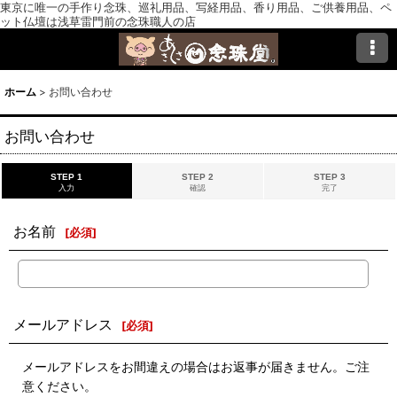
東京に唯一の手作り念珠、巡礼用品、写経用品、香り用品、ご供養用品、ペ
ット仏壇は浅草雷門前の念珠職人の店
ホーム
>
お問い合わせ
お問い合わせ
STEP 1
STEP 2
STEP 3
入力
確認
完了
お名前
[
必須
]
メールアドレス
[
必須
]
メールアドレスをお間違えの場合はお返事が届きません。ご注
意ください。