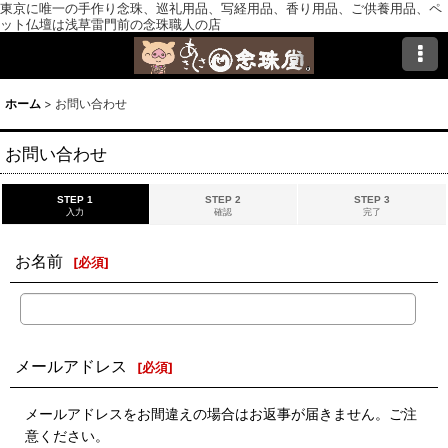
東京に唯一の手作り念珠、巡礼用品、写経用品、香り用品、ご供養用品、ペ
ット仏壇は浅草雷門前の念珠職人の店
ホーム
>
お問い合わせ
お問い合わせ
STEP 1
STEP 2
STEP 3
入力
確認
完了
お名前
[
必須
]
メールアドレス
[
必須
]
メールアドレスをお間違えの場合はお返事が届きません。ご注
意ください。