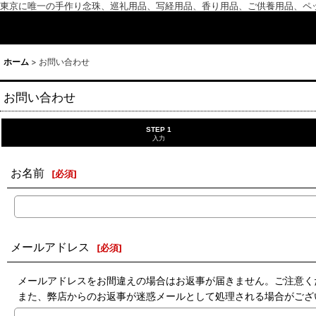
東京に唯一の手作り念珠、巡礼用品、写経用品、香り用品、ご供養用品、ペ
ホーム
>
お問い合わせ
お問い合わせ
STEP 1
入力
お名前
[
必須
]
メールアドレス
[
必須
]
メールアドレスをお間違えの場合はお返事が届きません。ご注意く
また、弊店からのお返事が迷惑メールとして処理される場合がござ