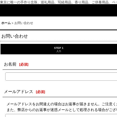
東京に唯一の手作り念珠、巡礼用品、写経用品、香り用品、ご供養用品、ペ
ホーム
>
お問い合わせ
お問い合わせ
STEP 1
入力
お名前
[
必須
]
メールアドレス
[
必須
]
メールアドレスをお間違えの場合はお返事が届きません。ご注意く
また、弊店からのお返事が迷惑メールとして処理される場合がござ