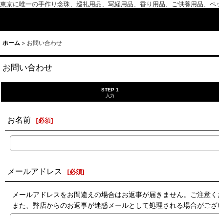
東京に唯一の手作り念珠、巡礼用品、写経用品、香り用品、ご供養用品、ペ
ホーム
>
お問い合わせ
お問い合わせ
STEP 1
入力
お名前
[
必須
]
メールアドレス
[
必須
]
メールアドレスをお間違えの場合はお返事が届きません。ご注意く
また、弊店からのお返事が迷惑メールとして処理される場合がござ