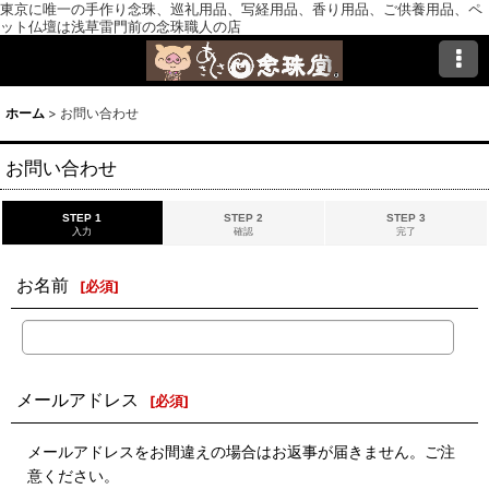
東京に唯一の手作り念珠、巡礼用品、写経用品、香り用品、ご供養用品、ペ
ット仏壇は浅草雷門前の念珠職人の店
ホーム
>
お問い合わせ
お問い合わせ
STEP 1
STEP 2
STEP 3
入力
確認
完了
お名前
[
必須
]
メールアドレス
[
必須
]
メールアドレスをお間違えの場合はお返事が届きません。ご注
意ください。