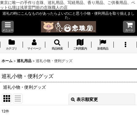
東京に唯一の手作り念珠、巡礼用品、写経用品、香り用品、ご供養用品、ペ
ット仏壇は浅草雷門前の念珠職人の店
巡礼の時にこんなものがあったらよいのにと思う小物・便利用品を取り揃えまし
た。
メニュー
カート
カテゴリ
マイページ
商品検索
ご利用案内
新着商品
ホーム
>
巡礼用品
>
巡礼小物・便利グッズ
巡礼小物・便利グッズ
巡礼小物・便利グッズ
表示順変更
閉じる
12
件
表示数
:
並び順
: