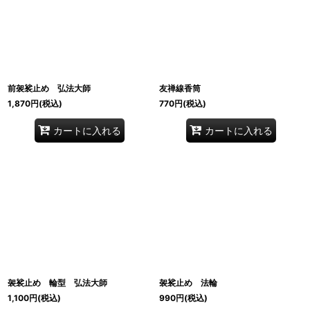
絞り込む
前袈裟止め 弘法大師
友禅線香筒
1,870
円
(税込)
770
円
(税込)
カートに入れる
カートに入れる
袈裟止め 輪型 弘法大師
袈裟止め 法輪
1,100
円
(税込)
990
円
(税込)