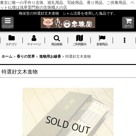
東京に唯一の手作り念珠、巡礼用品、写経用品、香り用品、ご供養用品、ペ
ット仏壇は浅草雷門前の念珠職人の店
梅栄堂の特選好文木進物 シャム沈香を使用した逸品です。
メニュー
カート
カテゴリ
マイページ
商品検索
ご利用案内
新着商品
ホーム
>
香りの世界
>
進物用お線香
>
特選好文木進物
特選好文木進物