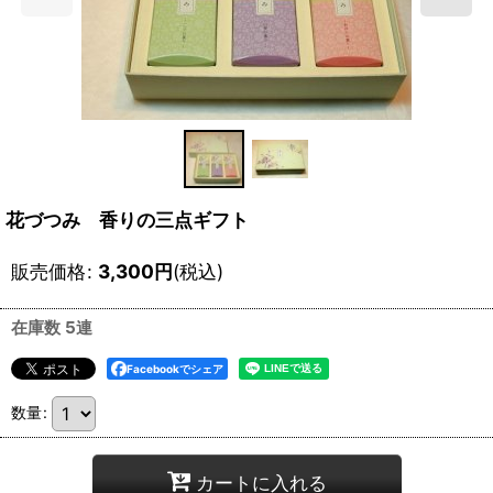
花づつみ 香りの三点ギフト
販売価格
:
3,300
円
(税込)
在庫数 5連
Facebookでシェア
数量
:
カートに入れる