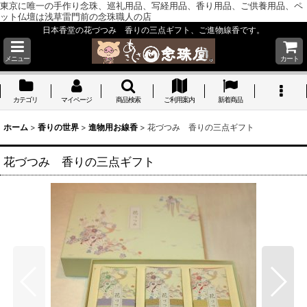
東京に唯一の手作り念珠、巡礼用品、写経用品、香り用品、ご供養用品、ペ
ット仏壇は浅草雷門前の念珠職人の店
日本香堂の花づつみ 香りの三点ギフト、ご進物線香です。
メニュー
カート
カテゴリ
マイページ
商品検索
ご利用案内
新着商品
ホーム
>
香りの世界
>
進物用お線香
>
花づつみ 香りの三点ギフト
花づつみ 香りの三点ギフト