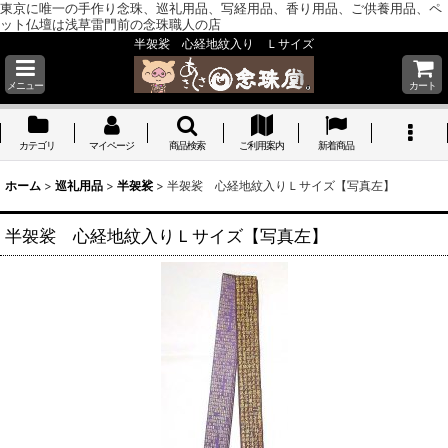
東京に唯一の手作り念珠、巡礼用品、写経用品、香り用品、ご供養用品、ペ
ット仏壇は浅草雷門前の念珠職人の店
半袈裟 心経地紋入り Ｌサイズ
メニュー
カート
カテゴリ
マイページ
商品検索
ご利用案内
新着商品
ホーム
>
巡礼用品
>
半袈裟
>
半袈裟 心経地紋入りＬサイズ【写真左】
半袈裟 心経地紋入りＬサイズ【写真左】