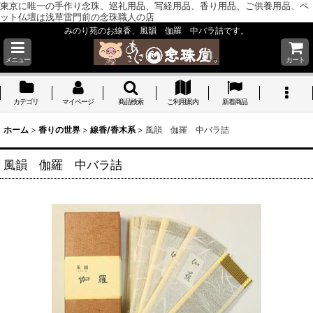
東京に唯一の手作り念珠、巡礼用品、写経用品、香り用品、ご供養用品、ペ
ット仏壇は浅草雷門前の念珠職人の店
みのり苑のお線香、風韻 伽羅 中バラ詰です。
メニュー
カート
カテゴリ
マイページ
商品検索
ご利用案内
新着商品
ホーム
>
香りの世界
>
線香/香木系
>
風韻 伽羅 中バラ詰
風韻 伽羅 中バラ詰