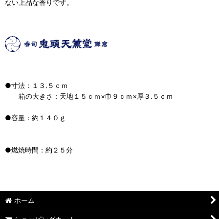
ない上品な香りです。
●寸法：１３.５ｃｍ
箱の大きさ：天地１５ｃｍ×巾９ｃｍ×厚３.５ｃｍ
●容量：約１４０ｇ
●燃焼時間：約２５分
ホーム