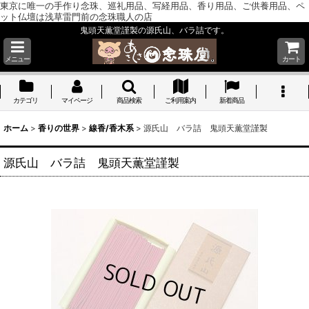
東京に唯一の手作り念珠、巡礼用品、写経用品、香り用品、ご供養用品、ペ
ット仏壇は浅草雷門前の念珠職人の店
鬼頭天薫堂謹製の源氏山、バラ詰です。
メニュー
カート
カテゴリ
マイページ
商品検索
ご利用案内
新着商品
ホーム
>
香りの世界
>
線香/香木系
>
源氏山 バラ詰 鬼頭天薫堂謹製
源氏山 バラ詰 鬼頭天薫堂謹製