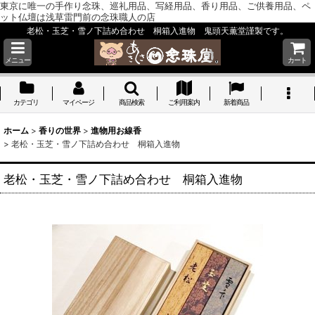
東京に唯一の手作り念珠、巡礼用品、写経用品、香り用品、ご供養用品、ペ
ット仏壇は浅草雷門前の念珠職人の店
老松・玉芝・雪ノ下詰め合わせ 桐箱入進物 鬼頭天薫堂謹製です。
メニュー
カート
カテゴリ
マイページ
商品検索
ご利用案内
新着商品
ホーム
>
香りの世界
>
進物用お線香
>
老松・玉芝・雪ノ下詰め合わせ 桐箱入進物
老松・玉芝・雪ノ下詰め合わせ 桐箱入進物