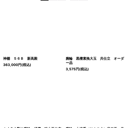
表示数
:
並び順
:
絞り込む
神棚 ５６Ｂ 新高殿
腕輪 黒檀素挽大玉 共仕立 オーダ
ー品
363,000
円
(税込)
3,575
円
(税込)