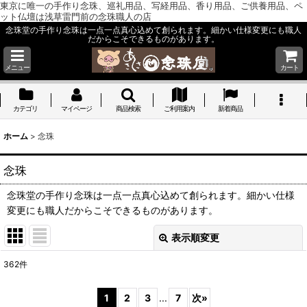
東京に唯一の手作り念珠、巡礼用品、写経用品、香り用品、ご供養用品、ペ
ット仏壇は浅草雷門前の念珠職人の店
念珠堂の手作り念珠は一点一点真心込めて創られます。細かい仕様変更にも職人
だからこそできるものがあります。
メニュー
カート
カテゴリ
マイページ
商品検索
ご利用案内
新着商品
ホーム
>
念珠
念珠
念珠堂の手作り念珠は一点一点真心込めて創られます。細かい仕様
変更にも職人だからこそできるものがあります。
表示順変更
閉じる
362
件
サブカテゴリ
:
1
2
3
...
7
次
»