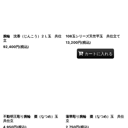
腕輪 沈香（じんこう）２Ｌ玉 共仕
108玉シリーズ天竺平玉 共仕立て
立
13,200
円
(税込)
92,400
円
(税込)
カートに入れる
不動明王彫り腕輪 棗（なつめ）玉
蓮華彫り腕輪 棗（なつめ）玉 共仕
共仕立
立
4,950
円
(税込)
2,750
円
(税込)