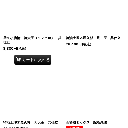
屋久杉腕輪 特大玉（１２ｍｍ） 共
特油土埋木屋久杉 尺二玉 共仕立
仕立
26,400
円
(税込)
8,800
円
(税込)
カートに入れる
特油土埋木屋久杉 大大玉 共仕立
菩提樹ミックス 腕輪念珠