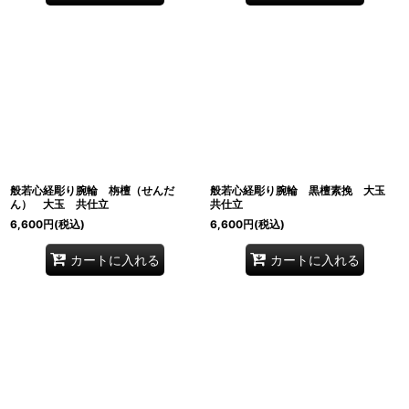
般若心経彫り腕輪 栴檀（せんだ
般若心経彫り腕輪 黒檀素挽 大玉
ん） 大玉 共仕立
共仕立
6,600
円
(税込)
6,600
円
(税込)
カートに入れる
カートに入れる