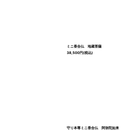
ミニ香合仏 地蔵菩薩
38,500
円
(税込)
守り本尊ミニ香合仏 阿弥陀如来