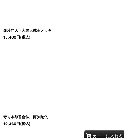
並び順
:
毘沙門天・大黒天純金メッキ
15,400
円
(税込)
守り本尊香合仏 阿弥陀仏
19,360
円
(税込)
カートに入れる