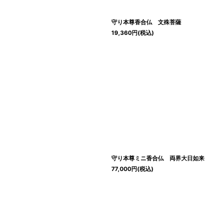
守り本尊香合仏 文殊菩薩
19,360
円
(税込)
守り本尊ミニ香合仏 両界大日如来
77,000
円
(税込)