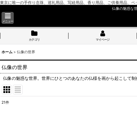
東京に唯一の手作り念珠、巡礼用品、写経用品、香り用品、ご供養用品、ペ
仏像の魅惑な
メニュー
カテゴリ
マイページ
ホーム
>
仏像の世界
仏像の世界
仏像の魅惑な世界。世界にひとつのあなたの仏様を画から起こして制
21
件
サブカテゴリ
:
表示数
: