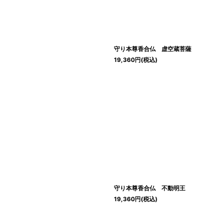
絞り込む
守り本尊香合仏 虚空蔵菩薩
19,360
円
(税込)
守り本尊香合仏 不動明王
19,360
円
(税込)