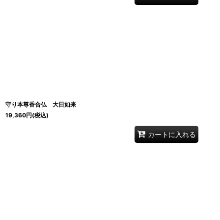
守り本尊香合仏 大日如来
19,360
円
(税込)
カートに入れる