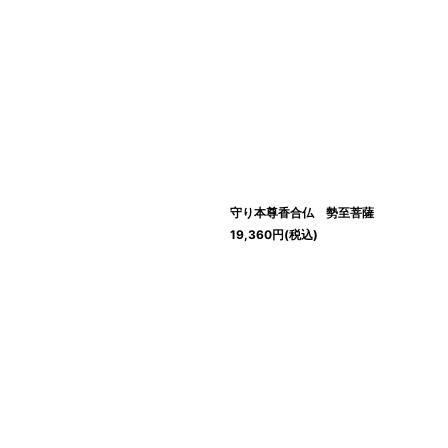
守り本尊香合仏 勢至菩薩
19,360
円
(税込)