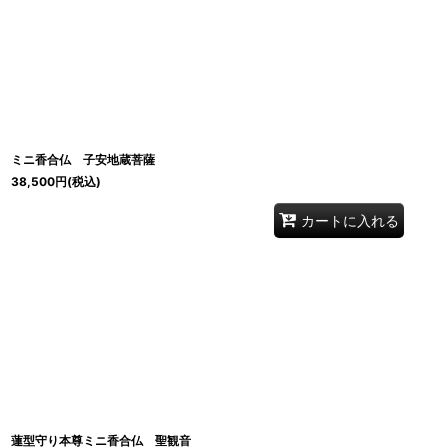
ミニ香合仏 子安地蔵菩薩
38,500
円
(税込)
カートに入れる
蓮型守り本尊ミニ香合仏 聖観音