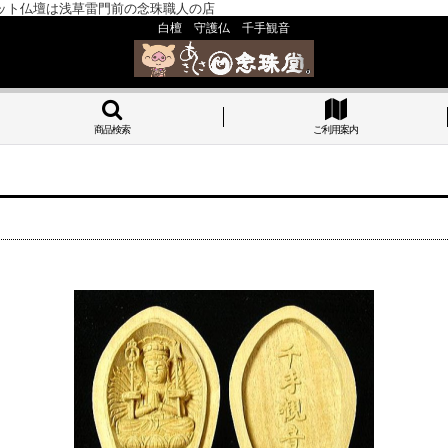
ット仏壇は浅草雷門前の念珠職人の店
白檀 守護仏 千手観音
商品検索
ご利用案内