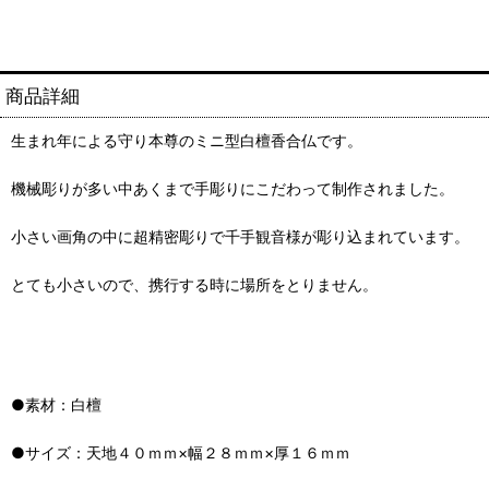
商品詳細
生まれ年による守り本尊のミニ型白檀香合仏です。
機械彫りが多い中あくまで手彫りにこだわって制作されました。
小さい画角の中に超精密彫りで千手観音様が彫り込まれています。
とても小さいので、携行する時に場所をとりません。
●素材：白檀
●サイズ：天地４０ｍｍ×幅２８ｍｍ×厚１６ｍｍ