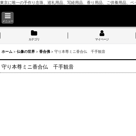
東京に唯一の手作り念珠、巡礼用品、写経用品、香り用品、ご供養用品、ペ
メニュー
カテゴリ
マイページ
ホーム
>
仏像の世界
>
香合佛
>
守り本尊ミニ香合仏 千手観音
守り本尊ミニ香合仏 千手観音