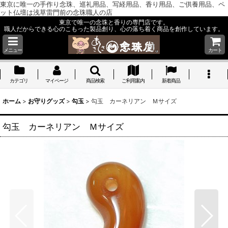
東京に唯一の手作り念珠、巡礼用品、写経用品、香り用品、ご供養用品、ペ
ット仏壇は浅草雷門前の念珠職人の店
東京で唯一の念珠と香りの専門店です。
職人だからできる心のこもった製品創り、心の落ち着く商品を創作しています。
メニュー
カート
カテゴリ
マイページ
商品検索
ご利用案内
新着商品
ホーム
>
お守りグッズ
>
勾玉
>
勾玉 カーネリアン Ｍサイズ
勾玉 カーネリアン Ｍサイズ