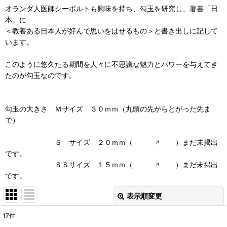
オランダ人医師シーボルトも興味を持ち、勾玉を研究し、著書「日
本」に
＜教養ある日本人が好んで思いをはせるもの＞と書き出しに記して
います。
このように悠久たる期間を人々に不思議な魅力とパワーを与えてき
たのが勾玉なのです。
勾玉の大きさ Ｍサイズ ３０ｍｍ（丸頭の先からとがった先ま
で）
Ｓ サイズ ２０ｍｍ（ 〃 ）まだ未掲出
です。
ＳＳサイズ １５ｍｍ（ 〃 ）まだ未掲出
です。
表示順変更
閉じる
17
件
表示数
: