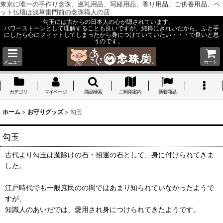
東京に唯一の手作り念珠、巡礼用品、写経用品、香り用品、ご供養用品、ペ
ット仏壇は浅草雷門前の念珠職人の店
勾玉には古からの日本人の心が隠されています。
パワーストーンとして理解することも良いですが、純粋にきれいだから、ふと手
にしたら心にフィットしてしまったから身につけていていたい・・・で良いと思
うのです。
メニュー
カート
カテゴリ
マイページ
商品検索
ご利用案内
新着商品
ホーム
>
お守りグッズ
>
勾玉
勾玉
古代より勾玉は魔除けの石・招運の石として、身に付けられてきま
した。
江戸時代でも一般庶民のの間ではあまり知られていなかったようで
すが、
知識人のあいだでは、愛用され身につけられてきたようです。