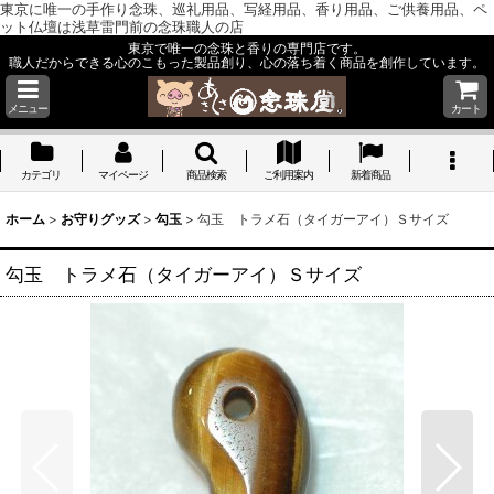
東京に唯一の手作り念珠、巡礼用品、写経用品、香り用品、ご供養用品、ペ
ット仏壇は浅草雷門前の念珠職人の店
東京で唯一の念珠と香りの専門店です。
職人だからできる心のこもった製品創り、心の落ち着く商品を創作しています。
メニュー
カート
カテゴリ
マイページ
商品検索
ご利用案内
新着商品
ホーム
>
お守りグッズ
>
勾玉
>
勾玉 トラメ石（タイガーアイ）Ｓサイズ
勾玉 トラメ石（タイガーアイ）Ｓサイズ