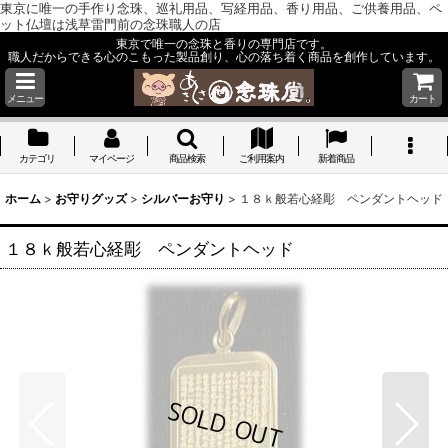
東京に唯一の手作り念珠、巡礼用品、写経用品、香り用品、ご供養用品、ペ
ット仏壇は浅草雷門前の念珠職人の店
東京で唯一の念珠と香りの専門店です。
職人だからできる心のこもった製品創り、心の落ち着く商品を創作しています。
メニュー
カート
カテゴリ
マイページ
商品検索
ご利用案内
新着商品
ホーム
>
お守りグッズ
>
シルバーお守り
>
１８ｋ般若心経彫 ペンダントヘッド
１８ｋ般若心経彫 ペンダントヘッド