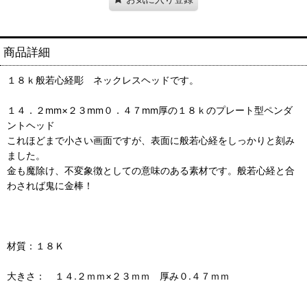
商品詳細
１８ｋ般若心経彫 ネックレスヘッドです。
１４．２mm×２３mm０．４７mm厚の１８ｋのプレート型ペンダ
ントヘッド
これほどまで小さい画面ですが、表面に般若心経をしっかりと刻み
ました。
金も魔除け、不変象徴としての意味のある素材です。般若心経と合
わされば鬼に金棒！
材質：１８Ｋ
大きさ： １４.２ｍｍ×２３ｍｍ 厚み０.４７ｍｍ