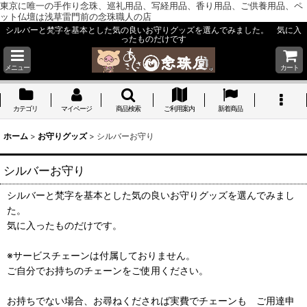
東京に唯一の手作り念珠、巡礼用品、写経用品、香り用品、ご供養用品、ペ
ット仏壇は浅草雷門前の念珠職人の店
シルバーと梵字を基本とした気の良いお守りグッズを選んでみました。 気に入
ったものだけです
メニュー
カート
カテゴリ
マイページ
商品検索
ご利用案内
新着商品
ホーム
>
お守りグッズ
>
シルバーお守り
シルバーお守り
シルバーと梵字を基本とした気の良いお守りグッズを選んでみまし
た。
気に入ったものだけです。
※サービスチェーンは付属しておりません。
ご自分でお持ちのチェーンをご使用ください。
お持ちでない場合、お尋ねくだされば実費でチェーンも ご用達申