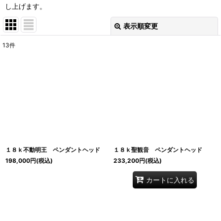
し上げます。
表示順変更
閉じる
13
件
表示数
:
並び順
:
絞り込む
１８ｋ不動明王 ペンダントヘッド
１８ｋ聖観音 ペンダントヘッド
198,000
円
(税込)
233,200
円
(税込)
カートに入れる