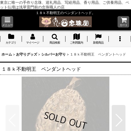
東京に唯一の手作り念珠、巡礼用品、写経用品、香り用品、ご供養用品、ペ
ット仏壇は浅草雷門前の念珠職人の店
１８ｋ不動明王のペンダントヘッド。
メニュー
カート
カテゴリ
マイページ
商品検索
ご利用案内
新着商品
ホーム
>
お守りグッズ
>
シルバーお守り
>
１８ｋ不動明王 ペンダントヘッド
１８ｋ不動明王 ペンダントヘッド