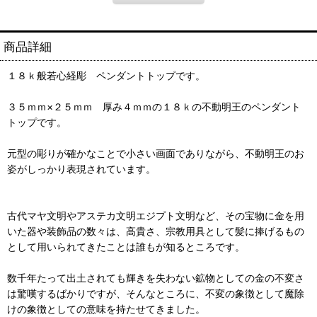
商品詳細
１８ｋ般若心経彫 ペンダントトップです。
３５ｍｍ×２５ｍｍ 厚み４ｍｍの１８ｋの不動明王のペンダント
トップです。
元型の彫りが確かなことで小さい画面でありながら、不動明王のお
姿がしっかり表現されています。
古代マヤ文明やアステカ文明エジプト文明など、その宝物に金を用
いた器や装飾品の数々は、高貴さ、宗教用具として髪に捧げるもの
として用いられてきたことは誰もが知るところです。
数千年たって出土されても輝きを失わない鉱物としての金の不変さ
は驚嘆するばかりですが、そんなところに、不変の象徴として魔除
けの象徴としての意味を持たせてきました。